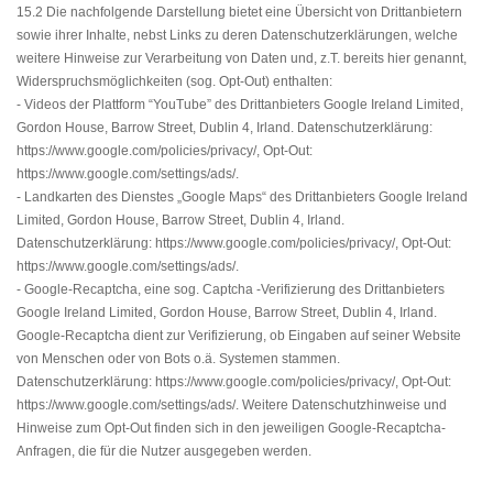
15.2 Die nachfolgende Darstellung bietet eine Übersicht von Drittanbietern
sowie ihrer Inhalte, nebst Links zu deren Datenschutzerklärungen, welche
weitere Hinweise zur Verarbeitung von Daten und, z.T. bereits hier genannt,
Widerspruchsmöglichkeiten (sog. Opt-Out) enthalten:
- Videos der Plattform “YouTube” des Drittanbieters Google Ireland Limited,
Gordon House, Barrow Street, Dublin 4, Irland. Datenschutzerklärung:
https://www.google.com/policies/privacy/
, Opt-Out:
https://www.google.com/settings/ads/
.
- Landkarten des Dienstes „Google Maps“ des Drittanbieters Google Ireland
Limited, Gordon House, Barrow Street, Dublin 4, Irland.
Datenschutzerklärung:
https://www.google.com/policies/privacy/
, Opt-Out:
https://www.google.com/settings/ads/
.
- Google-Recaptcha, eine sog. Captcha -Verifizierung des Drittanbieters
Google Ireland Limited, Gordon House, Barrow Street, Dublin 4, Irland.
Google-Recaptcha dient zur Verifizierung, ob Eingaben auf seiner Website
von Menschen oder von Bots o.ä. Systemen stammen.
Datenschutzerklärung:
https://www.google.com/policies/privacy/
, Opt-Out:
https://www.google.com/settings/ads/
. Weitere Datenschutzhinweise und
Hinweise zum Opt-Out finden sich in den jeweiligen Google-Recaptcha-
Anfragen, die für die Nutzer ausgegeben werden.