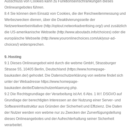
Ausschluss von Cookies kann zu Funktionseinschränkungen dieses
Onlineangebotes führen.
8.4 Sie können dem Einsatz von Cookies, die der Reichweitenmessung und
Werbezwecken dienen, über die Deaktivierungsseite der
Netzwerkwerbeinitiative (
http://optout.networkadvertising.org/
) und zusätzlich
die US-amerikanische Webseite (http://www.aboutads.info/choices) oder die
europäische Webseite (
http://www.youronlinechoices.com/uk/your-ad-
choices/
) widersprechen.
9. Hosting
9.1 Dieses Onlineangebot wird durch die webme GmbH, Strassburger
Strasse 55, 10405 Berlin, Deutschland (
https://www.homepage-
baukasten.de/
) gehostet. Die Datenschutzerklärung von webme findet sich
unter der Webadresse
https://www.homepage-
baukasten.de/de/Datenschutzerklaerung.php
.
9.2 Die Rechtsgrundlage der Verarbeitung ist Art. 6 Abs. 1 lit f. DSGVO auf
Grundlage der berechtigten Interessen an der Nutzung einer Server- und
Softwareinfrastruktur aus Gründen der Sicherheit und Effizienz. Die Daten
der Nutzer werden von webme nur zu Zwecken der Zurverfügungstellung
dieses Onlineangebotes und der Aufrechterhaltung seiner Sicherheit
verarbeitet.