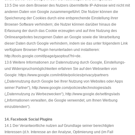
13.5 Die von dem Browser des Nutzers übermittelte IP-Adresse wird nicht mit
anderen Daten von Google zusammengeführt. Die Nutzer können die
Speicherung der Cookies durch eine entsprechende Einstellung ihrer
Browser-Software verhindern; die Nutzer können darüber hinaus die
Erfassung der durch das Cookie erzeugten und auf ihre Nutzung des
Onlineangebotes bezogenen Daten an Google sowie die Verarbeitung
dieser Daten durch Google verhindern, indem sie das unter folgendem Link
verfügbare Browser-Plugin herunterladen und installieren:
http://tools.google.com/dlpage/gaoptout?hl=de
.
13.6 Weitere Informationen zur Datennutzung durch Google, Einstellungs-
und Widerspruchsmöglichkeiten erfahren Sie auf den Webseiten von
Google: https://www.google.com/intl/de/policies/privacy/partners
(„Datennutzung durch Google bei Ihrer Nutzung von Websites oder Apps
seiner Partner“),
http://www.google.com/policies/technologies/ads
(„Datennutzung zu Werbezwecken“),
http://www.google.de/settings/ads
(„Informationen verwalten, die Google verwendet, um Ihnen Werbung
einzublenden“).
14. Facebook Social Plugins
14.1 Der Verantwortliche nutzen auf Grundlage seiner berechtigten
Interessen (d.h. Interesse an der Analyse, Optimierung und (im Fall