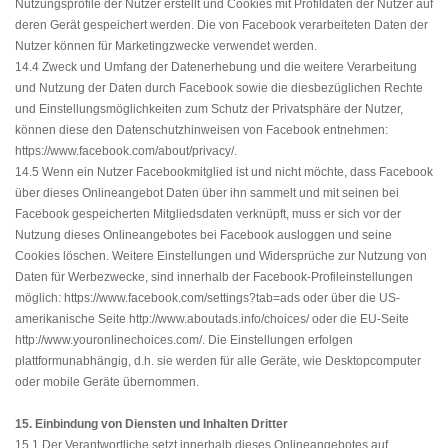
Nutzungsprofile der Nutzer erstellt und Cookies mit Profildaten der Nutzer auf
deren Gerät gespeichert werden. Die von Facebook verarbeiteten Daten der
Nutzer können für Marketingzwecke verwendet werden.
14.4 Zweck und Umfang der Datenerhebung und die weitere Verarbeitung
und Nutzung der Daten durch Facebook sowie die diesbezüglichen Rechte
und Einstellungsmöglichkeiten zum Schutz der Privatsphäre der Nutzer,
können diese den Datenschutzhinweisen von Facebook entnehmen:
https://www.facebook.com/about/privacy/
.
14.5 Wenn ein Nutzer Facebookmitglied ist und nicht möchte, dass Facebook
über dieses Onlineangebot Daten über ihn sammelt und mit seinen bei
Facebook gespeicherten Mitgliedsdaten verknüpft, muss er sich vor der
Nutzung dieses Onlineangebotes bei Facebook ausloggen und seine
Cookies löschen. Weitere Einstellungen und Widersprüche zur Nutzung von
Daten für Werbezwecke, sind innerhalb der Facebook-Profileinstellungen
möglich:
https://www.facebook.com/settings?tab=ads
oder über die US-
amerikanische Seite
http://www.aboutads.info/choices/
oder die EU-Seite
http://www.youronlinechoices.com/
. Die Einstellungen erfolgen
plattformunabhängig, d.h. sie werden für alle Geräte, wie Desktopcomputer
oder mobile Geräte übernommen.
15. Einbindung von Diensten und Inhalten Dritter
15.1 Der Verantwortliche setzt innerhalb dieses Onlineangebotes auf