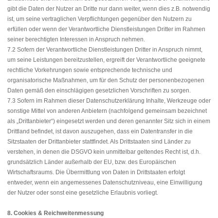
gibt die Daten der Nutzer an Dritte nur dann weiter, wenn dies z.B. notwendig
ist, um seine vertraglichen Verpflichtungen gegenüber den Nutzern zu
erfüllen oder wenn der Verantwortliche Dienstleistungen Dritter im Rahmen
seiner berechtigten Interessen in Anspruch nehmen.
7.2 Sofern der Verantwortliche Dienstleistungen Dritter in Anspruch nimmt,
um seine Leistungen bereitzustellen, ergreift der Verantwortliche geeignete
rechtliche Vorkehrungen sowie entsprechende technische und
organisatorische Maßnahmen, um für den Schutz der personenbezogenen
Daten gemäß den einschlägigen gesetzlichen Vorschriften zu sorgen.
7.3 Sofern im Rahmen dieser Datenschutzerklärung Inhalte, Werkzeuge oder
sonstige Mittel von anderen Anbietern (nachfolgend gemeinsam bezeichnet
als „Drittanbieter“) eingesetzt werden und deren genannter Sitz sich in einem
Drittland befindet, ist davon auszugehen, dass ein Datentransfer in die
Sitzstaaten der Drittanbieter stattfindet. Als Drittstaaten sind Länder zu
verstehen, in denen die DSGVO kein unmittelbar geltendes Recht ist, d.h.
grundsätzlich Länder außerhalb der EU, bzw. des Europäischen
Wirtschaftsraums. Die Übermittlung von Daten in Drittstaaten erfolgt
entweder, wenn ein angemessenes Datenschutzniveau, eine Einwilligung
der Nutzer oder sonst eine gesetzliche Erlaubnis vorliegt.
8. Cookies & Reichweitenmessung