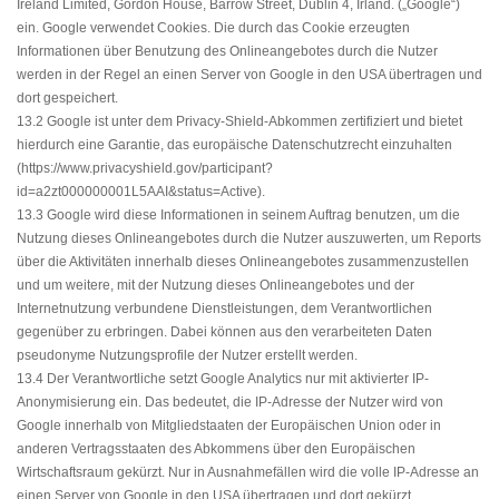
Ireland Limited, Gordon House, Barrow Street, Dublin 4, Irland. („Google“)
ein. Google verwendet Cookies. Die durch das Cookie erzeugten
Informationen über Benutzung des Onlineangebotes durch die Nutzer
werden in der Regel an einen Server von Google in den USA übertragen und
dort gespeichert.
13.2 Google ist unter dem Privacy-Shield-Abkommen zertifiziert und bietet
hierdurch eine Garantie, das europäische Datenschutzrecht einzuhalten
(https://www.privacyshield.gov/participant?
id=a2zt000000001L5AAI&status=Active).
13.3 Google wird diese Informationen in seinem Auftrag benutzen, um die
Nutzung dieses Onlineangebotes durch die Nutzer auszuwerten, um Reports
über die Aktivitäten innerhalb dieses Onlineangebotes zusammenzustellen
und um weitere, mit der Nutzung dieses Onlineangebotes und der
Internetnutzung verbundene Dienstleistungen, dem Verantwortlichen
gegenüber zu erbringen. Dabei können aus den verarbeiteten Daten
pseudonyme Nutzungsprofile der Nutzer erstellt werden.
13.4 Der Verantwortliche setzt Google Analytics nur mit aktivierter IP-
Anonymisierung ein. Das bedeutet, die IP-Adresse der Nutzer wird von
Google innerhalb von Mitgliedstaaten der Europäischen Union oder in
anderen Vertragsstaaten des Abkommens über den Europäischen
Wirtschaftsraum gekürzt. Nur in Ausnahmefällen wird die volle IP-Adresse an
einen Server von Google in den USA übertragen und dort gekürzt.