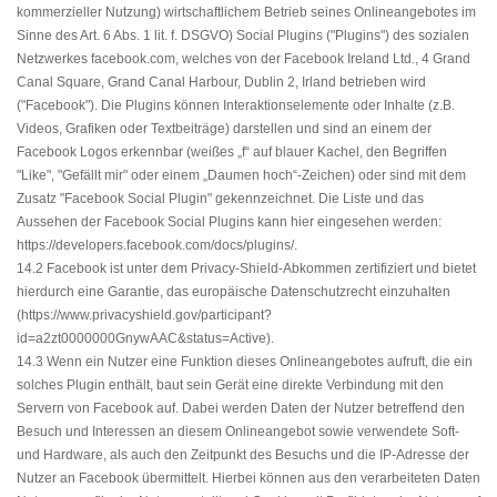
kommerzieller Nutzung) wirtschaftlichem Betrieb seines Onlineangebotes im
Sinne des Art. 6 Abs. 1 lit. f. DSGVO) Social Plugins ("Plugins") des sozialen
Netzwerkes facebook.com, welches von der Facebook Ireland Ltd., 4 Grand
Canal Square, Grand Canal Harbour, Dublin 2, Irland betrieben wird
("Facebook"). Die Plugins können Interaktionselemente oder Inhalte (z.B.
Videos, Grafiken oder Textbeiträge) darstellen und sind an einem der
Facebook Logos erkennbar (weißes „f“ auf blauer Kachel, den Begriffen
"Like", "Gefällt mir" oder einem „Daumen hoch“-Zeichen) oder sind mit dem
Zusatz "Facebook Social Plugin" gekennzeichnet. Die Liste und das
Aussehen der Facebook Social Plugins kann hier eingesehen werden:
https://developers.facebook.com/docs/plugins/
.
14.2 Facebook ist unter dem Privacy-Shield-Abkommen zertifiziert und bietet
hierdurch eine Garantie, das europäische Datenschutzrecht einzuhalten
(
https://www.privacyshield.gov/participant?
id=a2zt0000000GnywAAC&status=Active
).
14.3 Wenn ein Nutzer eine Funktion dieses Onlineangebotes aufruft, die ein
solches Plugin enthält, baut sein Gerät eine direkte Verbindung mit den
Servern von Facebook auf. Dabei werden Daten der Nutzer betreffend den
Besuch und Interessen an diesem Onlineangebot sowie verwendete Soft-
und Hardware, als auch den Zeitpunkt des Besuchs und die IP-Adresse der
Nutzer an Facebook übermittelt. Hierbei können aus den verarbeiteten Daten