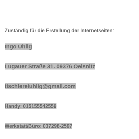
Zuständig für die Erstellung der Internetseiten
:
Ingo Uhlig
Lugauer Straße 31. 09376 Oelsnitz
tischlereiuhlig@gmail.com
Handy: 015155542559
Werkstatt/Büro: 037298-2597